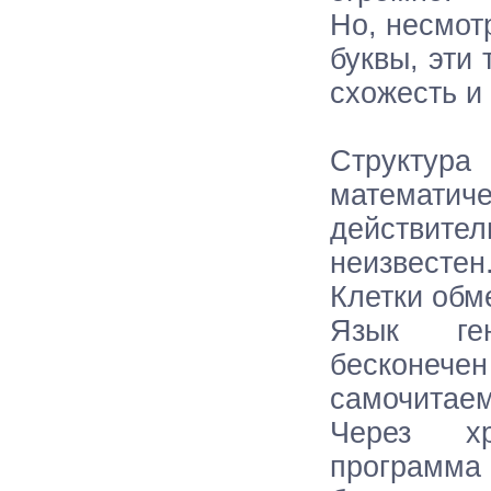
Но, несмотр
буквы, эти 
схожесть и
Структур
математиче
действите
неизвестен
Клетки обм
Язык ген
бесконечен
самочитаем
Через хр
программа