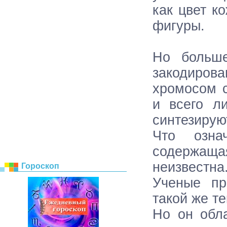
как цвет к
фигуры.
Но больше
закодиро
хромосом с
и всего л
синтезирую
Что озна
содержащ
неизвестна
Гороскоп
Ученые пр
такой же те
Но он обл