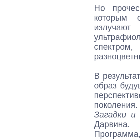
Но прочес
которым 
излучаю
ультрафио
спектром,
разноцветн
В результа
образ буду
перспекти
поколения.
Загадки и
Дарвина.
Програм