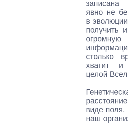
записана
явно не бе
в эволюции
получить и
огром
информац
столько в
хватит и 
целой Всел
Генетичес
расстояни
виде поля.
наш органи