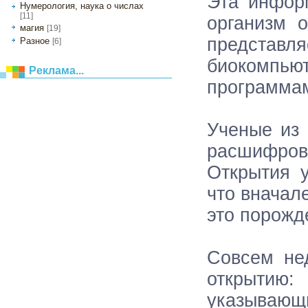
Эта инфор
Нумерология, наука о числах
[11]
организм 
магия
[19]
представ
Разное
[6]
биокомпью
Реклама...
программа
Ученые из 
расшифровы
Открытия у
что вначал
это порожд
Совсем не
открытию:
указывающ