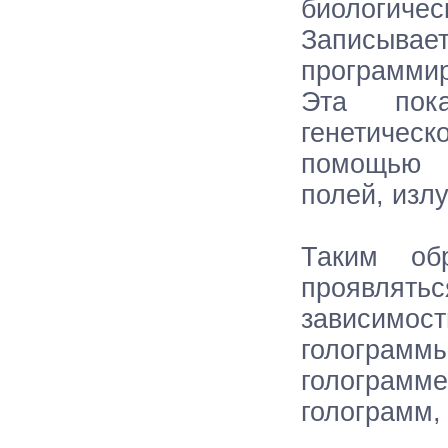
биологиче
Записыва
программир
Эта пок
генетическ
помощью р
полей, изл
Таким обр
проявлять
зависимос
голограм
голограмм
голограмм,