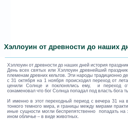
Хэллоуин от древности до наших д
Хэллоуин от древности до наших дней история праздни
День всех святых или Хэллоуин древнейший праздни
племенам древних кельтов. Эти народы традиционно дели
с 31 октября на 1 ноября происходил переход от лет
ценили Солнце и поклонялись ему, и переход от
ознаменовал что бог Солнца попадал под власть бога т
И именно в этот переходный период с вечера 31 на 
тонкого темного мира, и границы между мирами практич
иные сущности могли беспрепятственно попадать на 
ином обличье – в виде животных.