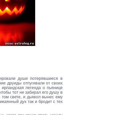
зировали души потерявшиеся в
ие друиды отпугивали от своих
 ирландская легенда о пьянице
чтобы тот не забирал его душу в
 том свете, и дьявол вынес ему
рикаянный дух так и бродит с тех