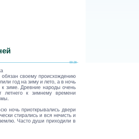
ней
00:28
ка
к обязан своему происхождению
ли год на зиму и лето, а в ночь
а к зиме. Древние народы очень
 летнего к зимнему времени
ьмы.
всю ночь приоткрывались двери
ески стирались и вся нечисть и
землю. Часто души приходили в