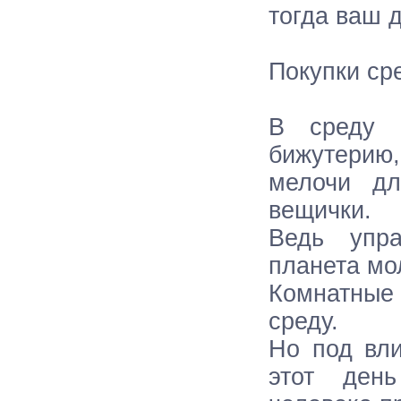
тогда ваш 
Покупки ср
В среду х
бижутерию,
мелочи дл
вещички.
Ведь упра
планета мо
Комнатные
среду.
Но под вли
этот ден