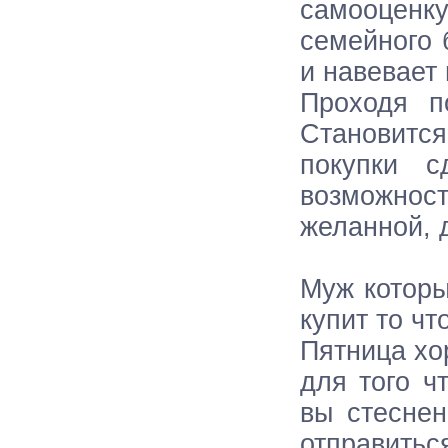
самооцен
семейного 
и навевает
Проходя п
Становитс
покупки 
возможнос
желанной, 
Муж которы
купит то чт
Пятница хо
для того ч
вы стеснен
отправиться