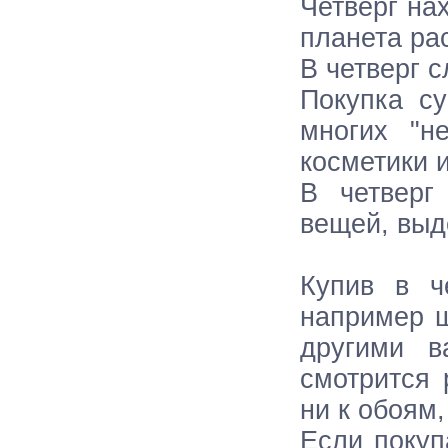
Четверг на
планета ра
В четверг с
Покупка су
многих "н
косметики 
В четверг
вещей, выд
Купив в ч
например ш
другими в
смотрится 
ни к обоям,
Если покуп