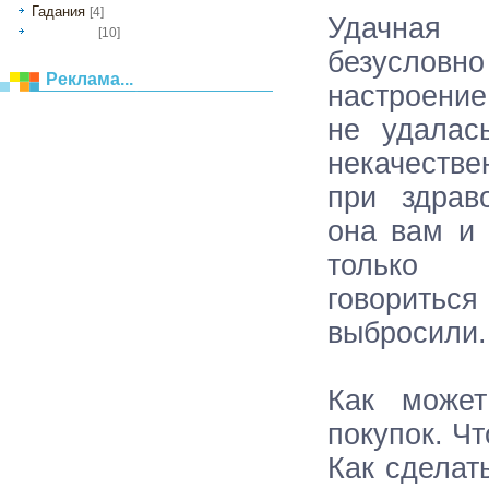
Гадания
[4]
Удачна
[10]
астрология
безусло
Реклама...
настроение
не удалас
некачеств
при здрав
она вам и 
только
говорит
выбросили.
Как может
покупок. Чт
Как сделат