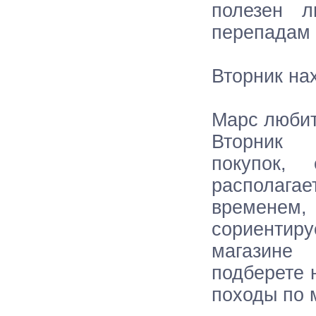
полезен л
перепадам 
Вторник на
Марс любит
Вторник
покупок,
располаг
временем
сориент
магазин
подберете 
походы по 