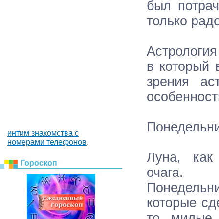
был потрач
только радо
Астрология
в который 
зрения ас
особенност
Понедельни
интим знакомства с
номерами телефонов
.
Луна, как
Гороскоп
очага.
Понедельн
которые сд
то милые 